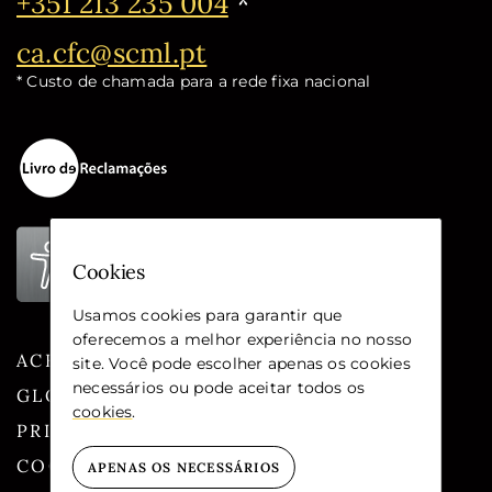
Telefone:
+351 213 235 004
*
Email:
ca.cfc@scml.pt
* Custo de chamada para a rede fixa nacional
Cookies
Usamos cookies para garantir que
oferecemos a melhor experiência no nosso
ACESSIBILIDADE
site. Você pode escolher apenas os cookies
necessários ou pode aceitar todos os
GLOSSÁRIO
cookies
.
PRIVACIDADE
COOKIES
APENAS OS NECESSÁRIOS