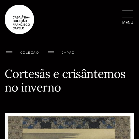
Saltar
para
o
MENU
conteúdo
COLEÇÃO
JAPÃO
Cortesãs e crisântemos
no inverno
Conteúdo
da
página