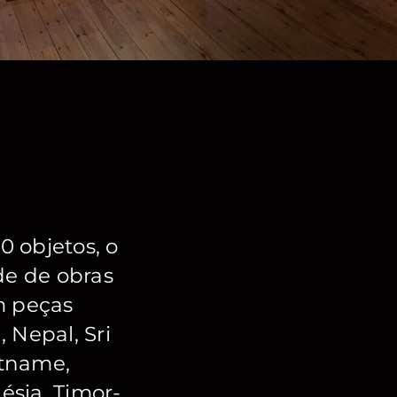
 objetos, o
de de obras
om peças
 Nepal, Sri
etname,
ésia, Timor-