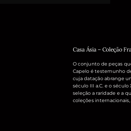
Casa Ásia – Coleção Fr
O conjunto de peças que
Capelo é testemunho de c
cuja datação abrange u
século III a.C. e o sécul
seleção a raridade e a q
coleções internacionai