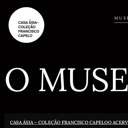
Saltar
para
o
MUS
conteúdo
O MUS
CASA ÁSIA – COLEÇÃO FRANCISCO CAPELO
O ACER