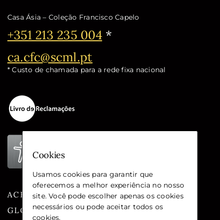
Casa Ásia – Coleção Francisco Capelo
Telefone:
+351 213 235 004
*
Email:
ca.cfc@scml.pt
* Custo de chamada para a rede fixa nacional
Cookies
Usamos cookies para garantir que
oferecemos a melhor experiência no nosso
ACESSIBILIDADE
site. Você pode escolher apenas os cookies
necessários ou pode aceitar todos os
GLOSSÁRIO
cookies
.