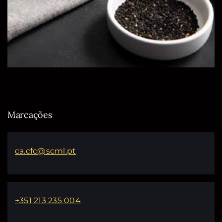
Marcações
ca.cfc@scml.pt
+351 213 235 004