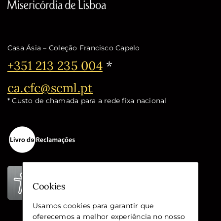
Casa Ásia – Coleção Francisco Capelo
Telefone:
+351 213 235 004
*
Email:
ca.cfc@scml.pt
* Custo de chamada para a rede fixa nacional
Cookies
Usamos cookies para garantir que
oferecemos a melhor experiência no nosso