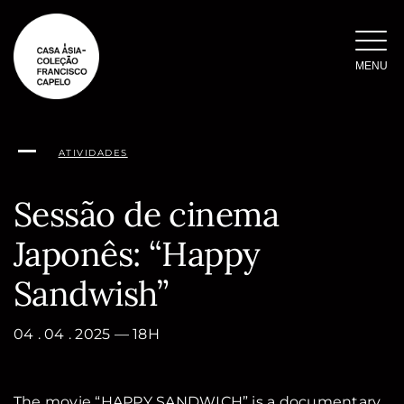
Saltar
para
o
MENU
conteúdo
ATIVIDADES
Sessão de cinema
Japonês: “Happy
Sandwish”
04 . 04 . 2025 — 18H
The movie “HAPPY SANDWICH” is a documentary