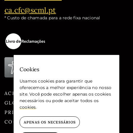
Email:
ca.cfc@scml.pt
* Custo de chamada para a rede fixa nacional
Cookies
Usamos cookies para garantir que
oferecemos a melhor experiência no nosso
ACESSIBILIDADE
site. Você pode escolher apenas os cookies
necessários ou pode aceitar todos os
GLOSSÁRIO
cookies
.
PRIVACIDADE
COOKIES
APENAS OS NECESSÁRIOS