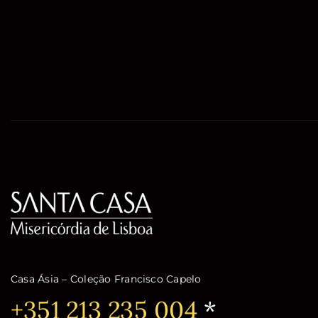
Casa Ásia – Coleção Francisco Capelo
Telefone:
+351 213 235 004
*