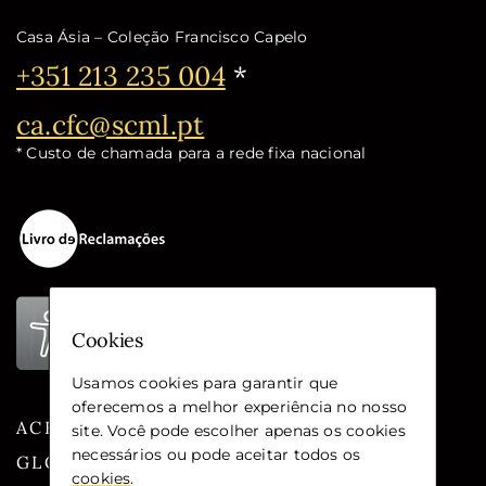
Casa Ásia – Coleção Francisco Capelo
Telefone:
+351 213 235 004
*
Email:
ca.cfc@scml.pt
* Custo de chamada para a rede fixa nacional
Cookies
Usamos cookies para garantir que
oferecemos a melhor experiência no nosso
ACESSIBILIDADE
site. Você pode escolher apenas os cookies
necessários ou pode aceitar todos os
GLOSSÁRIO
cookies
.