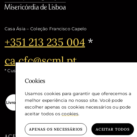
Casa Ásia – Coleção Francisco Capelo
Telefone:
+351 213 235 004
*
Email:
ca.cfc@scml.pt
* Custo de chamada para a rede fixa nacional
Cookies
Usamos cookies para garantir que oferecemos a
melhor experiência no nosso site. Você pode
escolher apenas os cookies necessários ou pode
aceitar todos os
cookies
.
APENAS OS NECESSÁRIOS
ACEITAR TODOS
ACESSIBILIDADE
GLOSSÁRIO
PRIVA