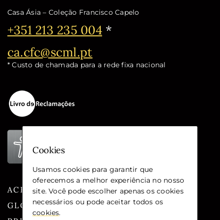
Casa Ásia – Coleção Francisco Capelo
Telefone:
+351 213 235 004
*
Email:
ca.cfc@scml.pt
* Custo de chamada para a rede fixa nacional
Cookies
Usamos cookies para garantir que
oferecemos a melhor experiência no nosso
ACESSIBILIDADE
site. Você pode escolher apenas os cookies
necessários ou pode aceitar todos os
GLOSSÁRIO
cookies
.