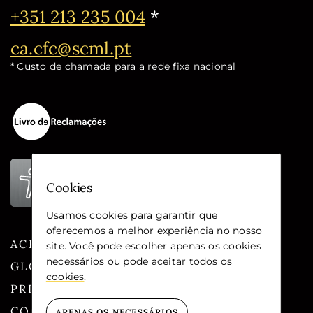
Telefone:
+351 213 235 004
*
Email:
ca.cfc@scml.pt
* Custo de chamada para a rede fixa nacional
Cookies
Usamos cookies para garantir que
oferecemos a melhor experiência no nosso
ACESSIBILIDADE
site. Você pode escolher apenas os cookies
necessários ou pode aceitar todos os
GLOSSÁRIO
cookies
.
PRIVACIDADE
COOKIES
APENAS OS NECESSÁRIOS