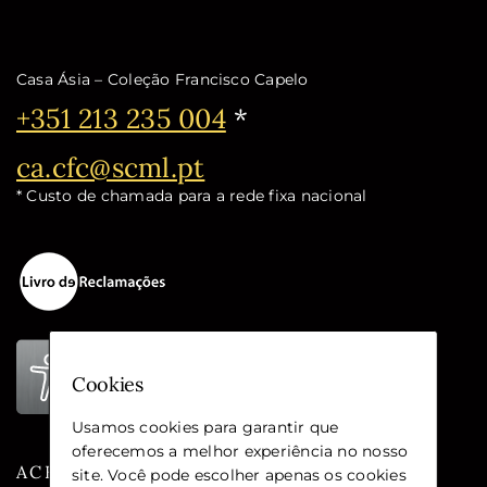
Casa Ásia – Coleção Francisco Capelo
Telefone:
+351 213 235 004
*
Email:
ca.cfc@scml.pt
* Custo de chamada para a rede fixa nacional
Cookies
Usamos cookies para garantir que
oferecemos a melhor experiência no nosso
ACESSIBILIDADE
site. Você pode escolher apenas os cookies