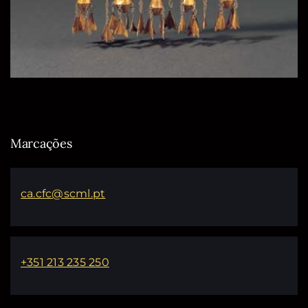
Marcações
ca.cfc@scml.pt
+351 213 235 250