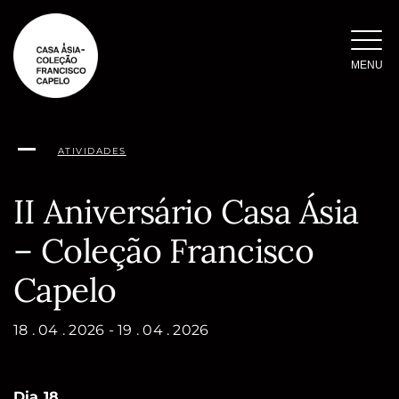
Saltar
para
o
MENU
conteúdo
ATIVIDADES
II Aniversário Casa Ásia
– Coleção Francisco
Capelo
18 . 04 . 2026 - 19 . 04 . 2026
Dia 18