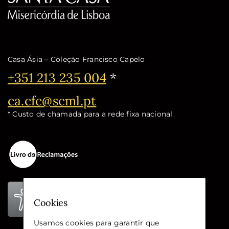
Casa Ásia – Coleção Francisco Capelo
Telefone:
+351 213 235 004
*
Email:
ca.cfc@scml.pt
* Custo de chamada para a rede fixa nacional
Cookies
Usamos cookies para garantir que