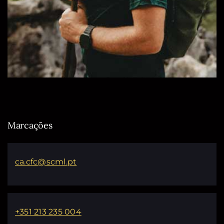
Marcações
ca.cfc@scml.pt
+351 213 235 004