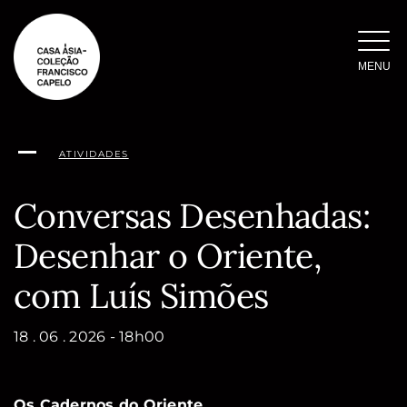
Saltar
para
o
MENU
conteúdo
ATIVIDADES
Conversas Desenhadas:
Desenhar o Oriente,
com Luís Simões
18 . 06 . 2026 - 18h00
Os Cadernos do Oriente