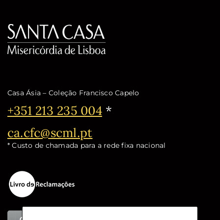
Casa Ásia – Coleção Francisco Capelo
Telefone:
+351 213 235 004
*
Email:
ca.cfc@scml.pt
* Custo de chamada para a rede fixa nacional