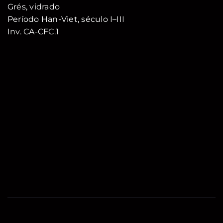
Grés, vidrado
Período Han-Viet, século I–III
Inv. CA-CFC.1