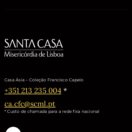
Casa Ásia – Coleção Francisco Capelo
Telefone:
+351 213 235 004
*
Email:
ca.cfc@scml.pt
* Custo de chamada para a rede fixa nacional