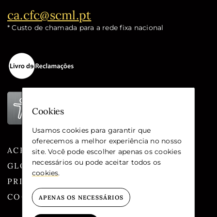
Email:
ca.cfc@scml.pt
* Custo de chamada para a rede fixa nacional
Cookies
Usamos cookies para garantir que
oferecemos a melhor experiência no nosso
ACESSIBILIDADE
site. Você pode escolher apenas os cookies
necessários ou pode aceitar todos os
GLOSSÁRIO
cookies
.
PRIVACIDADE
COOKIES
APENAS OS NECESSÁRIOS