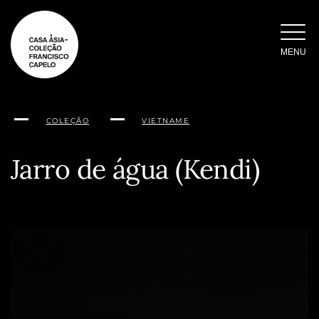
Saltar
para
o
MENU
conteúdo
COLEÇÃO
VIETNAME
Jarro de água (Kendi)