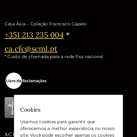
Casa Ásia – Coleção Francisco Capelo
Telefone:
+351 213 235 004
*
Email:
ca.cfc@scml.pt
* Custo de chamada para a rede fixa nacional
Cookies
Usamos cookies para garantir que
oferecemos a melhor experiência no nosso
ACESSIBILIDADE
site. Você pode escolher apenas os cookies