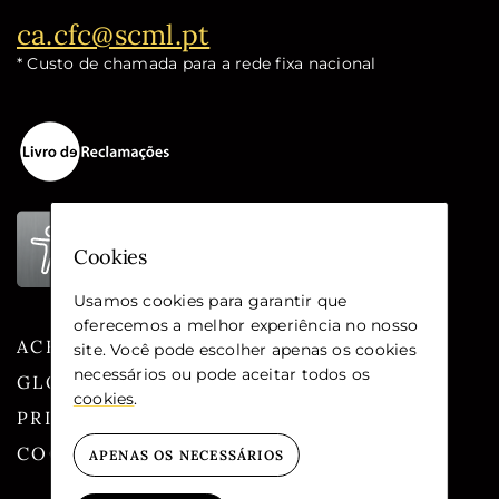
Email:
ca.cfc@scml.pt
* Custo de chamada para a rede fixa nacional
Cookies
Usamos cookies para garantir que
oferecemos a melhor experiência no nosso
ACESSIBILIDADE
site. Você pode escolher apenas os cookies
necessários ou pode aceitar todos os
GLOSSÁRIO
cookies
.
PRIVACIDADE
COOKIES
APENAS OS NECESSÁRIOS