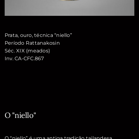
Prata, ouro, técnica “niello”
Período Rattanakosin
Séc. XIX (meados)
Inv. CA-CFC.867
O "niello"
O “niello” é uma antiga tradição tailandesa,