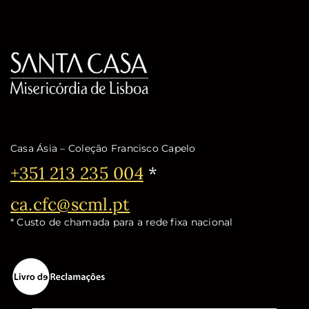
Casa Ásia – Coleção Francisco Capelo
Telefone:
+351 213 235 004
*
Email:
ca.cfc@scml.pt
* Custo de chamada para a rede fixa nacional