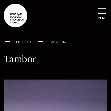
Saltar
para
o
MENU
conteúdo
COLEÇÃO
TAILÂNDIA
Tambor