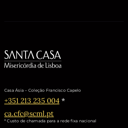
Casa Ásia – Coleção Francisco Capelo
Telefone:
+351 213 235 004
*
Email:
ca.cfc@scml.pt
* Custo de chamada para a rede fixa nacional