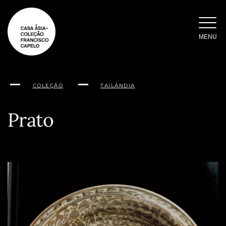
Saltar
para
o
MENU
conteúdo
COLEÇÃO
TAILÂNDIA
Prato