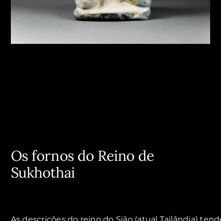
Os fornos do Reino de
Sukhothai
As descrições do reino do Sião (atual Tailândia) ten