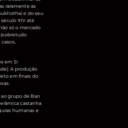
mas raramente as
Sukhothai e do seu
 século XIV até
 não só o mercado
 (sobretudo
 casos,
os em Si
ade). A produção
leto em finais do
sas.
 ao grupo de Ban
 cerâmica castanha
figuras humanas e