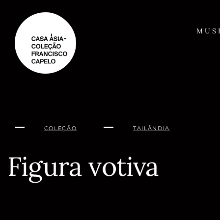
Saltar
para
o
MUS
conteúdo
COLEÇÃO
TAILÂNDIA
Figura votiva