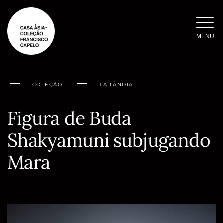
Saltar
para
o
MENU
conteúdo
COLEÇÃO
TAILÂNDIA
Figura de Buda
Shakyamuni subjugando
Mara
Conteúdo
da
página