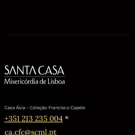
Casa Ásia – Coleção Francisco Capelo
Telefone:
+351 213 235 004
*
Email:
ca.cfc@scml.pt