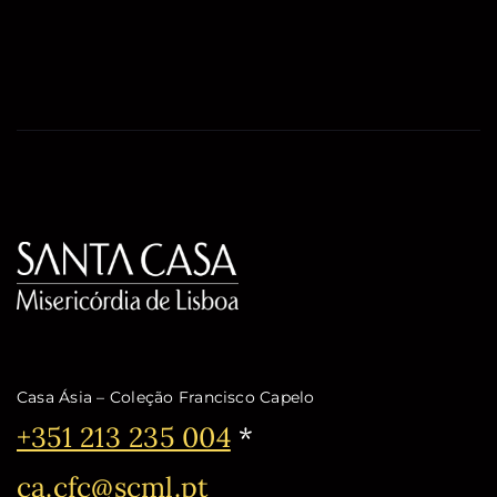
Casa Ásia – Coleção Francisco Capelo
Telefone:
+351 213 235 004
*
Email:
ca.cfc@scml.pt