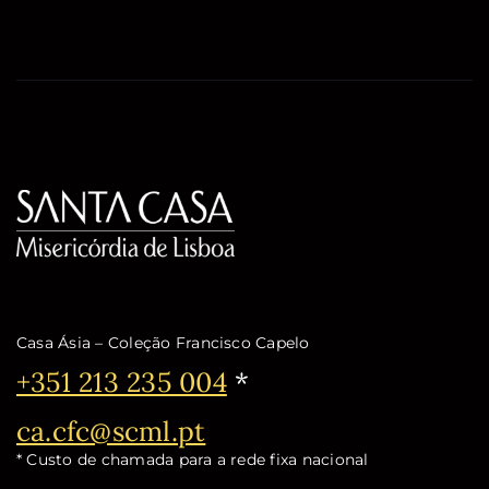
Casa Ásia – Coleção Francisco Capelo
Telefone:
+351 213 235 004
*
Email:
ca.cfc@scml.pt
* Custo de chamada para a rede fixa nacional