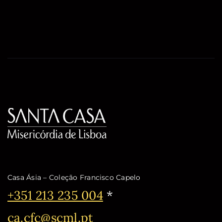
Casa Ásia – Coleção Francisco Capelo
Telefone:
+351 213 235 004
*
Email:
ca.cfc@scml.pt