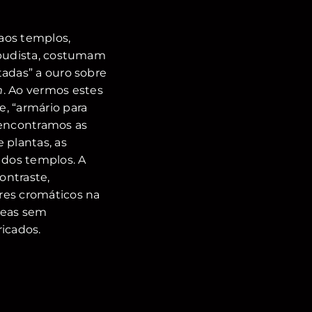
aos templos,
 budista, costumam
tadas” a ouro sobre
m
. Ao vermos estes
e, “armário para
 encontramos as
 plantas, as
dos templos. A
ontraste,
es cromáticos na
reas sem
ricados.