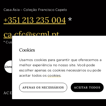
Casa Ásia – Coleção Francisco Capelo
Telefone:
+351 213 235 004
*
Email:
ca.cfc@scml.pt
* Custo de chamada para a rede fixa nacional
Cookies
Usamos cookies para garantir que oferecemos a
melhor experiência no nosso site. Você pode
escolher apenas os cookies necessários ou pode
aceitar todos os
cookies
.
APENAS OS NECESSÁRIOS
ACEITAR TODOS
ACESSIBILIDADE
GLOSSÁRIO
PRIVA