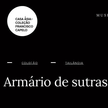
Saltar
para
o
MUS
conteúdo
COLEÇÃO
TAILÂNDIA
Armário de sutras