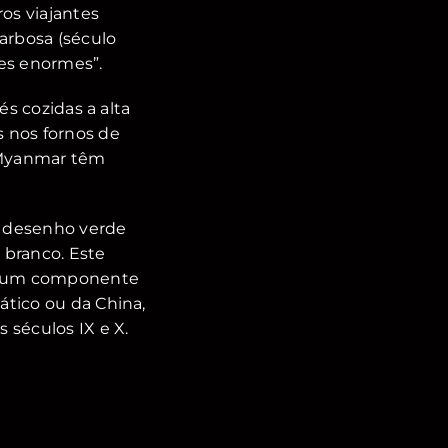
os viajantes
arbosa (século
tes enormes”.
és cozidas a alta
 nos fornos de
 Myanmar têm
m desenho verde
o branco. Este
, um componente
ático ou da China,
 séculos IX e X.