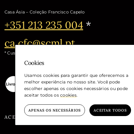
Casa Ásia – Coleção Francisco Capelo
Telefone:
+351 213 235 004
*
Email:
ca.cfc@scml.pt
* Custo de chamada para a rede fixa nacional
Cookies
Usamos cookies para garantir que oferecemos a
melhor experiência no nosso site. Você pode
escolher apenas os cookies necessários ou pode
aceitar todos os
cookies
.
APENAS OS NECESSÁRIOS
ACEITAR TODOS
ACESSIBILIDADE
GLOSSÁRIO
PRIVA