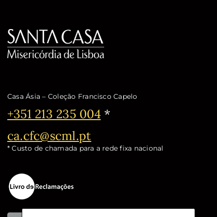
Casa Ásia – Coleção Francisco Capelo
Telefone:
+351 213 235 004
*
Email:
ca.cfc@scml.pt
* Custo de chamada para a rede fixa nacional