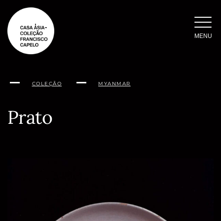
Saltar
para
o
MENU
conteúdo
COLEÇÃO
MYANMAR
Prato