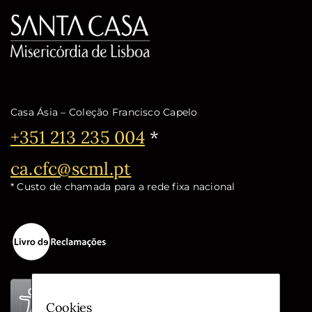
Casa Ásia – Coleção Francisco Capelo
Telefone:
+351 213 235 004
*
Email:
ca.cfc@scml.pt
* Custo de chamada para a rede fixa nacional
Cookies