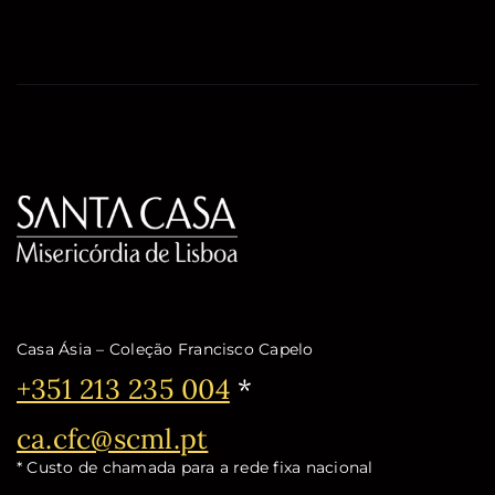
Casa Ásia – Coleção Francisco Capelo
Telefone:
+351 213 235 004
*
Email:
ca.cfc@scml.pt
* Custo de chamada para a rede fixa nacional