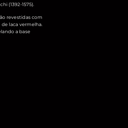
hi (1392-1575).
são revestidas com
 de laca vermelha.
lando a base