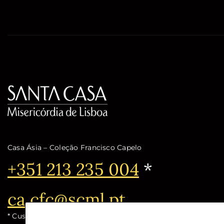
Casa Ásia – Coleção Francisco Capelo
Telefone:
+351 213 235 004
*
Email:
ca.cfc@scml.pt
* Custo de chamada para a rede fixa nacional