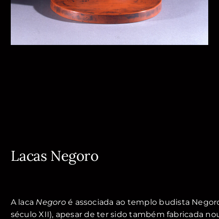
Lacas Negoro
A laca
Negoro
é associada ao templo budista Negoro
século XII), apesar de ter sido também fabricada nou