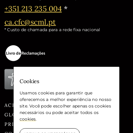
Telefone:
+351 213 235 004
*
Email:
ca.cfc@scml.pt
* Custo de chamada para a rede fixa nacional
Cookies
Usamos cookies para garantir que
oferecemos a melhor experiência no nosso
ACESSIBILIDADE
site. Você pode escolher apenas os cookies
necessários ou pode aceitar todos os
GLOSSÁRIO
cookies
.
PRIVACIDADE