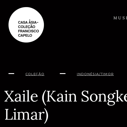
Saltar
para
o
MUS
conteúdo
COLEÇÃO
INDONÉSIA/TIMOR
Xaile (Kain Songk
Limar)