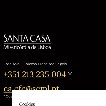
Casa Ásia – Coleção Francisco Capelo
Telefone:
+351 213 235 004
*
Email:
ca.cfc@scml.pt
* Custo de chamada para a rede fixa nacional
Cookies