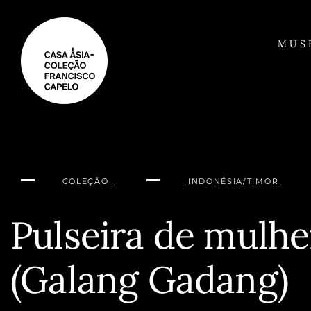
Saltar
para
o
MUS
conteúdo
COLEÇÃO
INDONÉSIA/TIMOR
Pulseira de mulhe
(Galang Gadang)