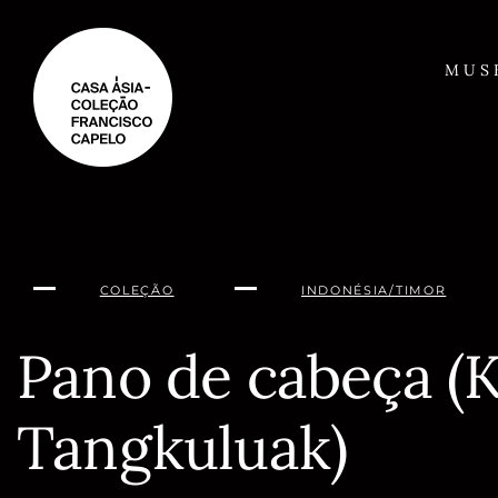
Saltar
para
o
MUS
conteúdo
COLEÇÃO
INDONÉSIA/TIMOR
Pano de cabeça (
Tangkuluak)