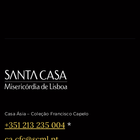
Casa Ásia – Coleção Francisco Capelo
Telefone:
+351 213 235 004
*
Email:
ca.cfc@scml.pt