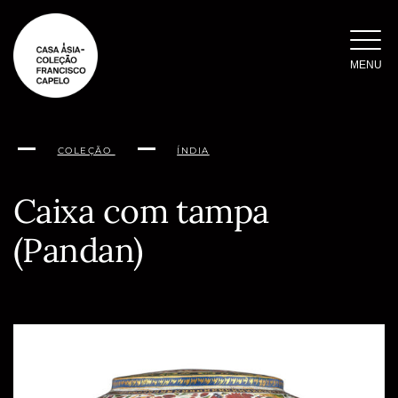
Saltar
para
o
MENU
conteúdo
COLEÇÃO
ÍNDIA
Caixa com tampa
(Pandan)