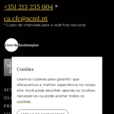
Telefone:
+351 213 235 004
*
Email:
ca.cfc@scml.pt
* Custo de chamada para a rede fixa nacional
Cookies
Usamos cookies para garantir que
oferecemos a melhor experiência no nosso
ACESSIBILIDADE
site. Você pode escolher apenas os cookies
necessários ou pode aceitar todos os
GLOSSÁRIO
cookies
.
PRIVACIDADE