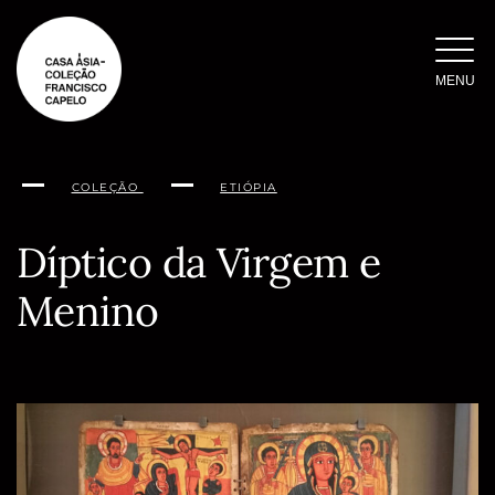
Saltar
para
o
MENU
conteúdo
COLEÇÃO
ETIÓPIA
Díptico da Virgem e
Menino