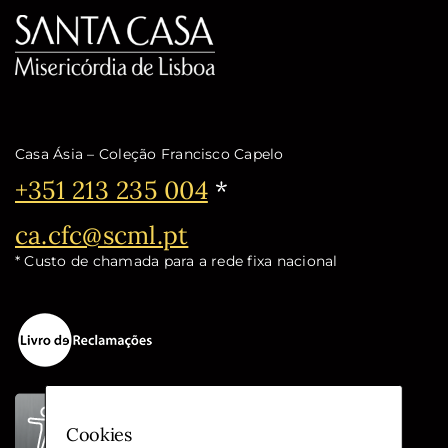
Casa Ásia – Coleção Francisco Capelo
Telefone:
+351 213 235 004
*
Email:
ca.cfc@scml.pt
* Custo de chamada para a rede fixa nacional
Cookies