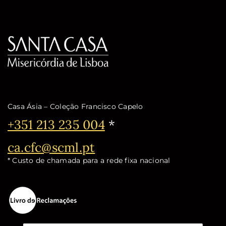
Casa Ásia – Coleção Francisco Capelo
Telefone:
+351 213 235 004
*
Email:
ca.cfc@scml.pt
* Custo de chamada para a rede fixa nacional