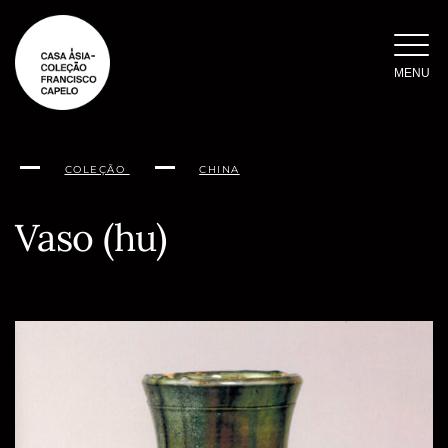
Saltar
para
o
MENU
conteúdo
COLEÇÃO
CHINA
Vaso (hu)