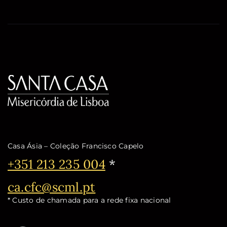
Casa Ásia – Coleção Francisco Capelo
Telefone:
+351 213 235 004
*
Email:
ca.cfc@scml.pt
* Custo de chamada para a rede fixa nacional