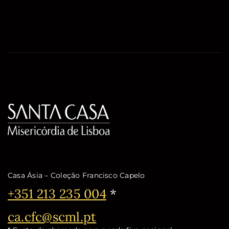
Casa Ásia – Coleção Francisco Capelo
Telefone:
+351 213 235 004
*
Email:
ca.cfc@scml.pt