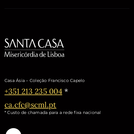
Casa Ásia – Coleção Francisco Capelo
Telefone:
+351 213 235 004
*
Email:
ca.cfc@scml.pt
* Custo de chamada para a rede fixa nacional