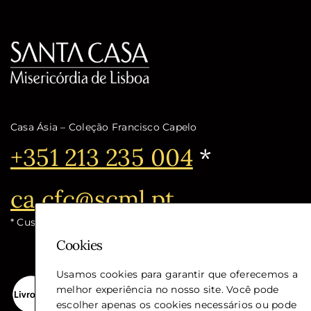
Casa Ásia – Coleção Francisco Capelo
Telefone:
+351 213 235 004
*
Email:
ca.cfc@scml.pt
* Custo de chamada para a rede fixa nacional
Cookies
Usamos cookies para garantir que oferecemos a
melhor experiência no nosso site. Você pode
escolher apenas os cookies necessários ou pode