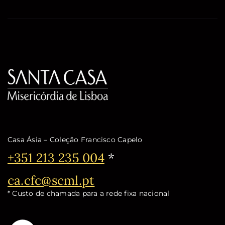
Casa Ásia – Coleção Francisco Capelo
Telefone:
+351 213 235 004
*
Email:
ca.cfc@scml.pt
* Custo de chamada para a rede fixa nacional