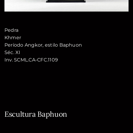
Pedra
Khmer
Período Angkor, estilo Baphuon
Séc. XI
Inv. SCML.CA-CFC.1109
Escultura Baphuon