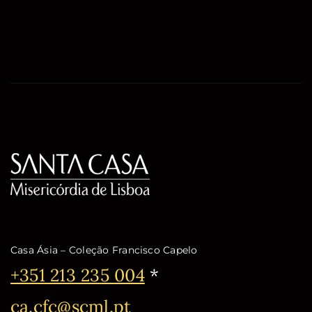
Casa Ásia – Coleção Francisco Capelo
Telefone:
+351 213 235 004
*
Email:
ca.cfc@scml.pt