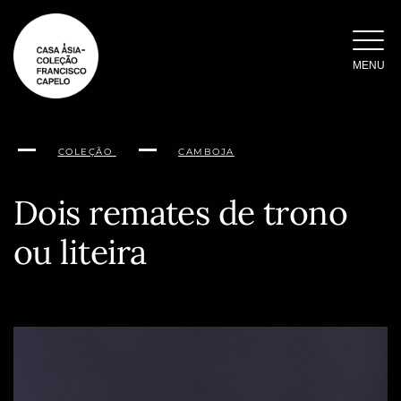
Saltar
para
o
MENU
conteúdo
COLEÇÃO
CAMBOJA
Dois remates de trono
ou liteira
Conteúdo
da
página