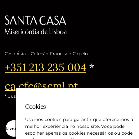
Casa Ásia – Coleção Francisco Capelo
Telefone:
+351 213 235 004
*
Email:
ca.cfc@scml.pt
* Custo de chamada para a rede fixa nacional
Cookies
Usamos cookies para garantir que oferecemos a
melhor experiência no nosso site. Você pode
escolher apenas os cookies necessários ou pode