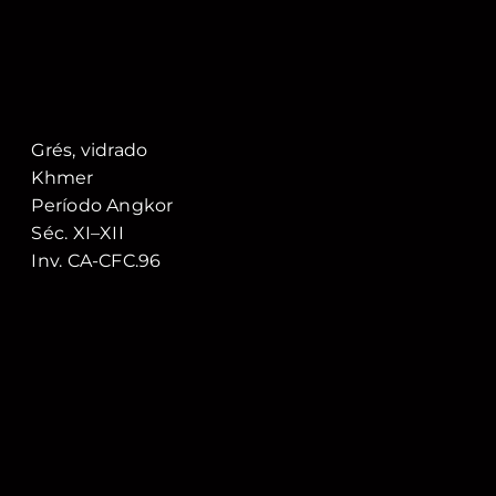
Grés, vidrado
Khmer
Período Angkor
Séc. XI–XII
Inv. CA-CFC.96