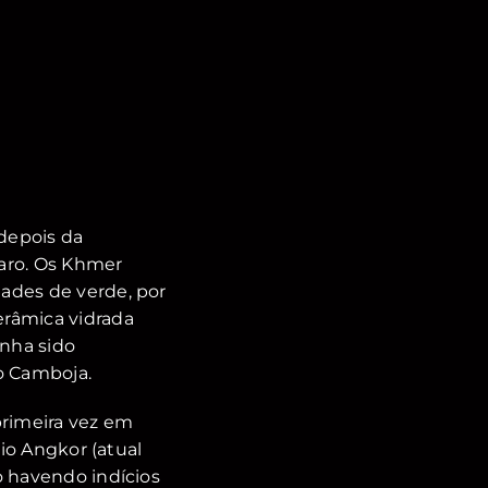
 depois da
laro. Os Khmer
ades de verde, por
erâmica vidrada
enha sido
o Camboja.
primeira vez em
rio Angkor (atual
o havendo indícios