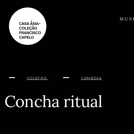
Saltar
para
o
MUS
conteúdo
COLEÇÃO
CAMBOJA
Concha ritual