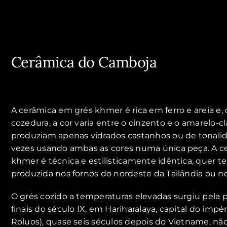
Cerâmica do Camboja
A cerâmica em grés khmer é rica em ferro e areia e,
cozedura, a cor varia entre o cinzento e o amarelo-c
produziam apenas vidrados castanhos ou de tonalid
vezes usando ambas as cores numa única peça. A c
khmer é técnica e estilisticamente idêntica, quer t
produzida nos fornos do nordeste da Tailândia ou n
O grés cozido a temperaturas elevadas surgiu pela 
finais do século IX, em Hariharalaya, capital do impé
Roluos), quase seis séculos depois do Vietname, nã