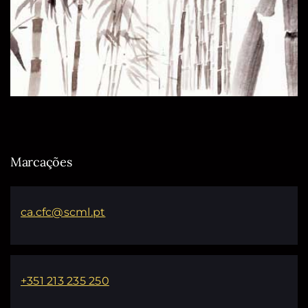
Marcações
ca.cfc@scml.pt
+351 213 235 250