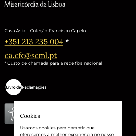
Casa Ásia – Coleção Francisco Capelo
Telefone:
+351 213 235 004
*
Email:
ca.cfc@scml.pt
* Custo de chamada para a rede fixa nacional
Cookies
Usamos cookies para garantir que
oferecemos a melhor experiência no nosso