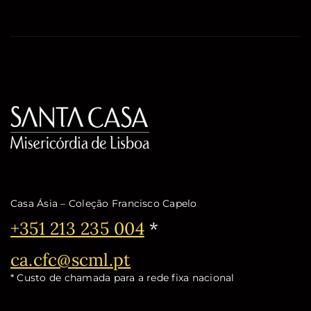
Casa Ásia – Coleção Francisco Capelo
Telefone:
+351 213 235 004
*
Email:
ca.cfc@scml.pt
* Custo de chamada para a rede fixa nacional