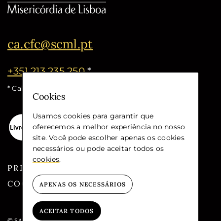
ca.cfc@scml.pt
+351 213 235 250
*
* Call cost for the national fixed network
Cookies
Usamos cookies para garantir que
oferecemos a melhor experiência no nosso
site. Você pode escolher apenas os cookies
necessários ou pode aceitar todos os
cookies
.
PRIVACY
COOKIES
APENAS OS NECESSÁRIOS
ACEITAR TODOS
© SANTA CASA DA MISERICÓRDIA DE LISBOA